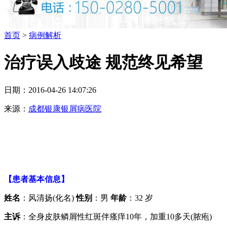
首页
>
病例解析
治疗误入歧途 规范终见希望
日期：2016-04-26 14:07:26
来源：
成都银康银屑病医院
【患者基本信息】
姓名
：风清扬(化名)
性别
：男
年龄
：32 岁
主诉
：全身皮肤鳞屑性红斑伴瘙痒10年，加重10多天(脓疱)