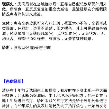
现病史
：患病后就在当地确诊后一直靠自己假想敌草药外用外
敷、病情也一直反反复复加重变大减轻、最近经朋友介绍我院
情况患者停药过来就诊。
查体
：患者全身皮肤可分布的红斑，蚕豆大小不等，全圆形或
类圆形，色鲜红，边界不清楚，压之褪色，其上可见银白色鳞
屑，轻刮鳞屑可见薄膜现象(+)、点状出血(+)，无束状发、无
沟状舌、有指甲顶针样变、有脓疱，无关节红肿畸形。
诊断
：脓疱型银屑病(进行期)
【患病经历】
清扬在十年前无诱因患上银屑病，初发时在下身出现一些大面
积红斑，经诊断为银屑病。由于地理环境等因素，他一直在当
地卫生所进行治疗。诊所采取的治疗方法是给予外用药膏进行
涂抹，而经年累月的复发让清扬失去了治疗信心，开始自发寻