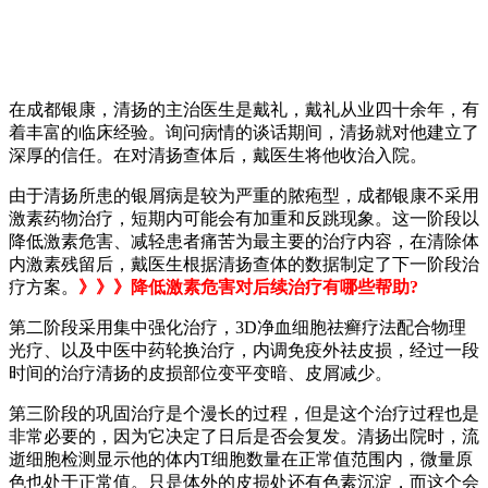
在成都银康，清扬的主治医生是戴礼，戴礼从业四十余年，有
着丰富的临床经验。询问病情的谈话期间，清扬就对他建立了
深厚的信任。在对清扬查体后，戴医生将他收治入院。
由于清扬所患的银屑病是较为严重的脓疱型，成都银康不采用
激素药物治疗，短期内可能会有加重和反跳现象。这一阶段以
降低激素危害、减轻患者痛苦为最主要的治疗内容，在清除体
内激素残留后，戴医生根据清扬查体的数据制定了下一阶段治
疗方案。
》》》降低激素危害对后续治疗有哪些帮助?
第二阶段采用集中强化治疗，3D净血细胞祛癣疗法配合物理
光疗、以及中医中药轮换治疗，内调免疫外祛皮损，经过一段
时间的治疗清扬的皮损部位变平变暗、皮屑减少。
第三阶段的巩固治疗是个漫长的过程，但是这个治疗过程也是
非常必要的，因为它决定了日后是否会复发。清扬出院时，流
逝细胞检测显示他的体内T细胞数量在正常值范围内，微量原
色也处于正常值。只是体外的皮损处还有色素沉淀，而这个会