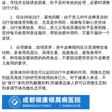
诊，寻找并去除诱发因素，给予及时有效的处理，必要时调整
治疗计划。
2、综合持续治疗，避免间断：由于患儿对牛皮癣复杂的
治疗较难接受和配合，尤其是外用药，很难每天耐心坚持涂
搽，治疗效果较差。所以，患儿父母或亲属应给予妥善照顾，
坚持每天检查和督促服药，帮助涂搽外用药，尽量不漏掉一个
皮疹。
3、合理膳食，加强营养：患牛皮癣期间应注意调整饮食
结构，多食用高蛋白、高维生素、低脂食品，避免食用牛、
羊、狗等能加重病势的肉类食品，不要因溺爱而答应牛皮癣患
儿食用的要求。
改善体内环境也可以起到治疗牛皮癣的作用。用微生态制
剂提高免疫力的研究和使用由来已久。对于健康人来说，不
妨“食疗”多吃些乳酸菌饮料;而健康边缘人群可以用微生态制
剂来调节体内微生态平衡。