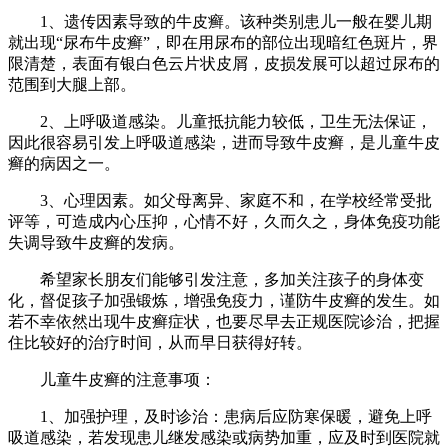
1、遗传因素导致的牛皮癣。该种类别患儿一般在婴儿期
就出现“尿布牛皮癣”，即在用尿布的部位出现暗红色斑片，界
限清楚，表面有银白色云片状皮屑，皮损发展可以超过尿布的
范围到大腿上部。
2、上呼吸道感染。儿童抵抗能力较低，卫生无法保证，
因此很容易引发上呼吸道感染，进而导致牛皮癣，是儿童牛皮
癣的病因之一。
3、心理因素。如父母离异、家庭不和，在学校经常受批
评等，可造成内心压抑，心情不好，久而久之，身体免疫功能
失调导致牛皮癣的发病。
希望家长朋友们能够引发注意，多加关注孩子的身体变
化，督促孩子加强锻炼，增强免疫力，谨防牛皮癣的发生。如
若不幸依然出现牛皮癣症状，也要尽早去正规医院诊治，把握
住比较好的治疗时间，从而早日获得好转。
儿童牛皮癣的注意事项：
1、加强护理，及时诊治：患病后应防寒保暖，避免上呼
吸道感染，若发现患儿继发感染或病势加重，应及时到医院就