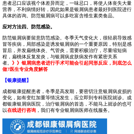
患者忌口应该视个体差异而定，一味忌口，将使人体丧失大量
营养，不利病情好转，因此如果是银屑病患者最好到医院进行
具体的咨询。防范银屑病可以多吃富含维生素类食品。
应对方法四、防范感染。
防范银屑病要留意防范感染。冬季天气变化大，很轻易导致感
冒等疾病，局部感染是诱发银屑病的一个重要原因，特别是感
冒后，并发扁桃体炎、气管炎，需要积极治疗，尽量缩短病
程，扁桃体反复发炎，与银屑病皮肤病发作有紧密关系
者。
》》银屑病患者进行手术可能会引起同形反应，到底怎么
做?医生专业角度解答
【银康提醒】
成都银康提醒患者，冬季是高发期，要密切注意银屑病皮损的
变化，如有变红加重等情况发生，应立即到专科医院就诊。成
都银康银屑病医院，治疗银屑病的首选，不能马上就诊的也可
以
在线进行咨询
，我们有专业银屑病医师在线服务。