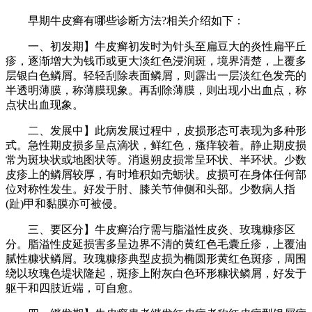
早期牛皮癣有哪些诊断方法?相关介绍如下：
一、初发期】牛皮癣初发时为针头至扁豆大的炎性扁平丘
疹，逐渐增大为钱币或更大淡红色浸润斑，境界清楚，上覆多
层银白色鳞屑。轻轻刮除表面鳞屑，则霹出一层淡红色发亮的
半透明薄膜，称薄膜现象。再刮除薄膜，则出现小出血点，称
点状出血现象。
二、发展中】此病发展过程中，皮损形态可表现为多种形
式。急性期皮损多呈点滴状，鲜红色，瘙痒较着。静止期皮损
常为斑块状或地图状等。消退朔皮损常呈环状、半环状。少数
皮疹上的鳞屑较厚，有时堆积如壳蛎状。皮损可在身体任何部
位对称性发生。好发于肘、膝关节伸侧和头部。少数病人指
(趾)甲和黏膜亦可被侵。
三、要区分】牛皮癣治疗需与脂溢性皮炎、玫瑰糠疹区
分。脂溢性皮延损害多呈边界不清的黄红色毛囊丘疹，上覆油
腻性糠状鳞屑。玫瑰糠疹典型皮损为椭圆形黄红色斑疹，周围
绕以玫瑰色堤状隆起，斑疹上附灰白色环形糠状鳞屑，好发于
躯干和四肢近端，可自愈。