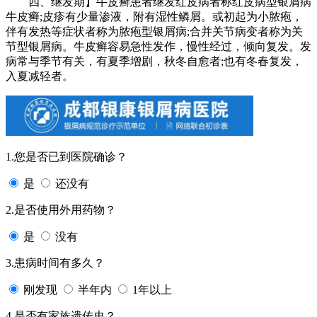
四、继发期】牛皮癣患者继发红皮病者称红皮病型银屑病
牛皮癣;皮疹有少量渗液，附有湿性鳞屑。或初起为小脓疱，
伴有发热等症状者称为脓疱型银屑病;合并关节病变者称为关
节型银屑病。牛皮癣容易急性发作，慢性经过，倾向复发。发
病常与季节有关，有夏季增剧，秋冬自愈者;也有冬春复发，
入夏减轻者。
1.您是否已到医院确诊？
是
还没有
2.是否使用外用药物？
是
没有
3.患病时间有多久？
刚发现
半年内
1年以上
4.是否有家族遗传史？