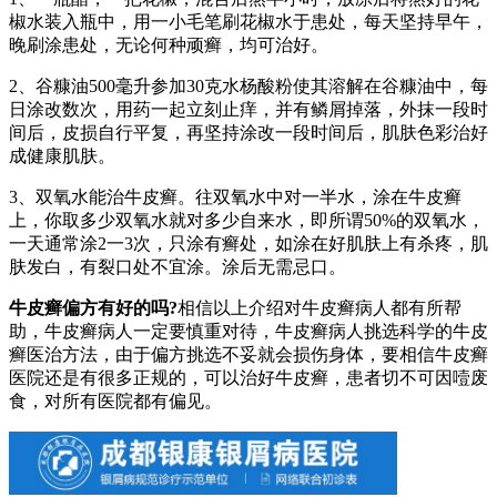
椒水装入瓶中，用一小毛笔刷花椒水于患处，每天坚持早午，
晚刷涂患处，无论何种顽癣，均可治好。
2、谷糠油500毫升参加30克水杨酸粉使其溶解在谷糠油中，每
日涂改数次，用药一起立刻止痒，并有鳞屑掉落，外抹一段时
间后，皮损自行平复，再坚持涂改一段时间后，肌肤色彩治好
成健康肌肤。
3、双氧水能治牛皮癣。往双氧水中对一半水，涂在牛皮癣
上，你取多少双氧水就对多少自来水，即所谓50%的双氧水，
一天通常涂2一3次，只涂有癣处，如涂在好肌肤上有杀疼，肌
肤发白，有裂口处不宜涂。涂后无需忌口。
牛皮癣偏方有好的吗?
相信以上介绍对牛皮癣病人都有所帮
助，牛皮癣病人一定要慎重对待，牛皮癣病人挑选科学的牛皮
癣医治方法，由于偏方挑选不妥就会损伤身体，要相信牛皮癣
医院还是有很多正规的，可以治好牛皮癣，患者切不可因噎废
食，对所有医院都有偏见。