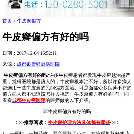
首页
>
牛皮癣偏方
牛皮癣偏方有好的吗
日期：2017-12-04 16:52:11
来源：
成都银康银屑病医院
牛皮癣偏方有好的吗?
许多牛皮癣患者都发现牛皮癣越治越严
重，觉得医院都是骗人的，牛皮癣根本治不好，所以许多病人
都选用一些牛皮癣的民间偏方医治。可是面临众多良莠不齐的
偏方病人都不知道该怎样去挑选。牛皮癣偏方有好的吗?一同
看看
成都牛皮癣医院
的医师做的以下介绍。
>>>推荐阅读：
牛皮癣护理方法具体都有哪些
<<<
1、一瓶醋，一把花椒，混合后熬半小时，放凉后将熬好的花