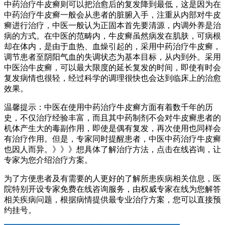
中药治疗牛皮癣则可以把治愈后的复发降到最低，这是因为在
中药治疗牛皮癣一般会从患者的脏腑入手，注重从内部对牛皮
癣进行治疗，中医一般认为正固本首先要清源，内调外养是治
病的方式。在中医的范畴内，牛皮癣虽然病发在肌肤，可病根
却在体内，是由于血热、血燥引起的，采用中药治疗牛皮癣，
调节患者至阴阳气血的失调状态为基本目标，从内到外。采用
中医治牛皮癣，可以最大限度的延长复发的时间，即使有时会
复发病情也很轻，经过科学的调理很快也会达到临床上的治愈
效果。
温馨提示：中医在使用中药治疗牛皮癣方面有着数千年的历
史，不仅治疗经验丰富，而且其中药制剂不会对牛皮癣患者的
机体产生大的毒副作用，即使是偶有复发，再次使用也同样会
有治疗作用。但是，专家同时提醒患者，中医中药治疗牛皮癣
也因人而异。》》》想具体了解治疗方法，点击在线咨询，让
专家为您介绍治疗方案。
为了方便患者及有需要的人更好的了解所患疾病相关信息，医
院特别开设专家免费在线咨询服务，由权威专家在线为您解答
相关疾病问题，根据病情提供最专业治疗方案，您可以直接预
约挂号。