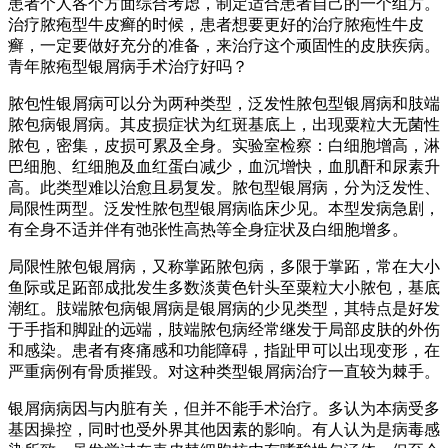
患者个人各个方面综合考虑，制定适合患者自己的一个组方。
治疗脓疱型牛皮癣的时候，患者想要更好的治疗脓疱性牛皮
癣，一定要做好充分的准备，来治疗这个顽固性的皮肤疾病。
青年脓疱型银屑病手术治疗好吗？
脓包性银屑病可以分为两种类型，泛发性脓包型银屑病和肢端
脓包病银屑病。其皮损症状为红斑基底上，出现粟粒大无菌性
脓包，密集，皮损可累及全身。实验室检察：白细胞增高，淋
巴细胞、红细胞及血红蛋白减少，血沉增快，血肌酐和尿素升
高。此类型难以治愈且易复发。脓包型银屑病，分为泛发性、
局限性两型。泛发性脓包型银屑病临床少见。本型发病急剧，
有全身不适并伴有弛张性高热等全身症状及白细胞增多。
局限性脓包银屑病，又称掌跖脓包病，多限于掌跖，常在大小
鱼际或足跖部成批发生多数淡黄色针头至粟粒大小脓包，基底
潮红。肢端脓包病银屑病是银屑病的少见类型，其特点是好发
于手指和脚趾的远端，肢端脓包病经常继发于局部皮肤的外伤
和感染。患者有疼痛感和功能障碍，指趾甲可以出现变形，在
严重病例有骨质摧毁。对这种类型银屑病治疗一直较为棘手。
银屑病病因与内脏有关，但并不能手术治疗。多认为本病受多
基因操控，同时也受外界其他因素的影响。有人认为是病毒感