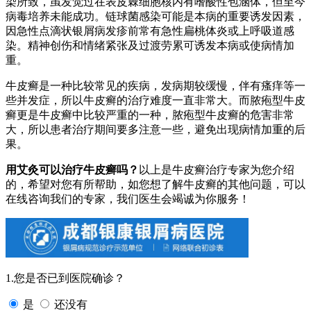
染所致，虽发觉过在表皮棘细胞核内有嗜酸性包涵体，但至今
病毒培养未能成功。链球菌感染可能是本病的重要诱发因素，
因急性点滴状银屑病发疹前常有急性扁桃体炎或上呼吸道感
染。精神创伤和情绪紧张及过渡劳累可诱发本病或使病情加
重。
牛皮癣是一种比较常见的疾病，发病期较缓慢，伴有瘙痒等一
些并发症，所以牛皮癣的治疗难度一直非常大。而脓疱型牛皮
癣更是牛皮癣中比较严重的一种，脓疱型牛皮癣的危害非常
大，所以患者治疗期间要多注意一些，避免出现病情加重的后
果。
用艾灸可以治疗牛皮癣吗？
以上是牛皮癣治疗专家为您介绍
的，希望对您有所帮助，如您想了解牛皮癣的其他问题，可以
在线咨询我们的专家，我们医生会竭诚为你服务！
1.您是否已到医院确诊？
是
还没有