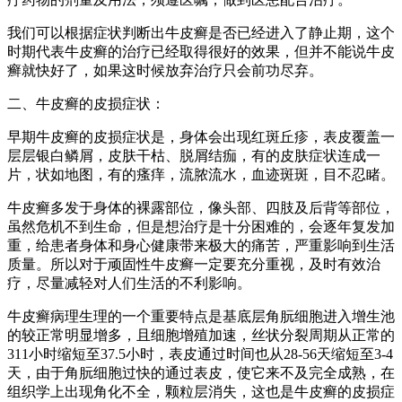
我们可以根据症状判断出牛皮癣是否已经进入了静止期，这个
时期代表牛皮癣的治疗已经取得很好的效果，但并不能说牛皮
癣就快好了，如果这时候放弃治疗只会前功尽弃。
二、牛皮癣的皮损症状：
早期牛皮癣的皮损症状是，身体会出现红斑丘疹，表皮覆盖一
层层银白鳞屑，皮肤干枯、脱屑结痂，有的皮肤症状连成一
片，状如地图，有的瘙痒，流脓流水，血迹斑斑，目不忍睹。
牛皮癣多发于身体的裸露部位，像头部、四肢及后背等部位，
虽然危机不到生命，但是想治疗是十分困难的，会逐年复发加
重，给患者身体和身心健康带来极大的痛苦，严重影响到生活
质量。所以对于顽固性牛皮癣一定要充分重视，及时有效治
疗，尽量减轻对人们生活的不利影响。
牛皮癣病理生理的一个重要特点是基底层角朊细胞进入增生池
的较正常明显增多，且细胞增殖加速，丝状分裂周期从正常的
311小时缩短至37.5小时，表皮通过时间也从28-56天缩短至3-4
天，由于角朊细胞过快的通过表皮，使它来不及完全成熟，在
组织学上出现角化不全，颗粒层消失，这也是牛皮癣的皮损症