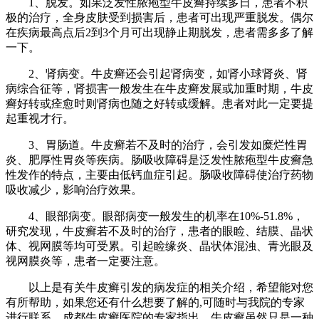
1、脱发。如果泛发性脓疱型牛皮癣持续多日，患者不积
极的治疗，全身皮肤受到损害后，患者可出现严重脱发。偶尔
在疾病最高点后2到3个月可出现静止期脱发，患者需多多了解
一下。
2、肾病变。牛皮癣还会引起肾病变，如肾小球肾炎、肾
病综合征等，肾损害一般发生在牛皮癣发展或加重时期，牛皮
癣好转或痊愈时则肾病也随之好转或缓解。患者对此一定要提
起重视才行。
3、胃肠道。牛皮癣若不及时的治疗，会引发如糜烂性胃
炎、肥厚性胃炎等疾病。肠吸收障碍是泛发性脓疱型牛皮癣急
性发作的特点，主要由低钙血症引起。肠吸收障碍使治疗药物
吸收减少，影响治疗效果。
4、眼部病变。眼部病变一般发生的机率在10%-51.8%，
研究发现，牛皮癣若不及时的治疗，患者的眼睑、结膜、晶状
体、视网膜等均可受累。引起睑缘炎、晶状体混浊、青光眼及
视网膜炎等，患者一定要注意。
以上是有关牛皮癣引发的病发症的相关介绍，希望能对您
有所帮助，如果您还有什么想要了解的,可随时与我院的专家
进行联系，成都牛皮癣医院的专家指出，牛皮癣虽然只是一种