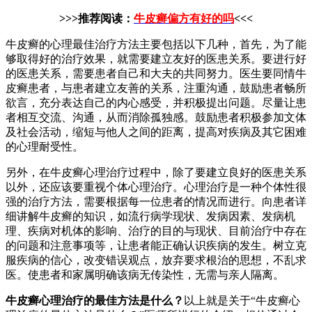
>>>推荐阅读：
牛皮癣偏方有好的吗
<<<
牛皮癣的心理最佳治疗方法主要包括以下几种，首先，为了能
够取得好的治疗效果，就需要建立友好的医患关系。要进行好
的医患关系，需要患者自己和大夫的共同努力。医生要同情牛
皮癣患者，与患者建立友善的关系，注重沟通，鼓励患者畅所
欲言，充分表达自己的内心感受，并积极提出问题。尽量让患
者相互交流、沟通，从而消除孤独感。鼓励患者积极参加文体
及社会活动，缩短与他人之间的距离，提高对疾病及其它困难
的心理耐受性。
另外，在牛皮癣心理治疗过程中，除了要建立良好的医患关系
以外，还应该要重视个体心理治疗。心理治疗是一种个体性很
强的治疗方法，需要根据每一位患者的情况而进行。向患者详
细讲解牛皮癣的知识，如流行病学现状、发病因素、发病机
理、疾病对机体的影响、治疗的目的与现状、目前治疗中存在
的问题和注意事项等，让患者能正确认识疾病的发生。树立克
服疾病的信心，改变错误观点，放弃要求根治的思想，不乱求
医。使患者和家属明确该病无传染性，无需与亲人隔离。
牛皮癣心理治疗的最佳方法是什么？
以上就是关于“牛皮癣心